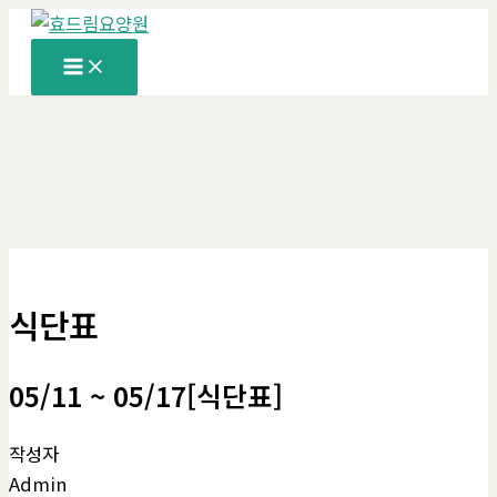
콘
텐
츠
로
건
너
뛰
기
식단표
05/11 ~ 05/17[식단표]
작성자
Admin