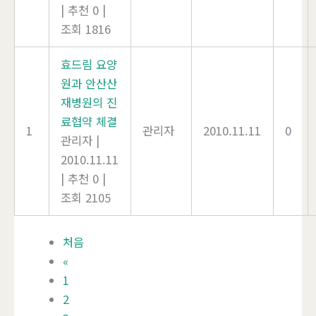
|
추천 0
|
조회 1816
효드림 요양
원과 안산산
재병원의 진
료협약 체결
1
관리자
2010.11.11
0
관리자
|
2010.11.11
|
추천 0
|
조회 2105
처음
«
1
2