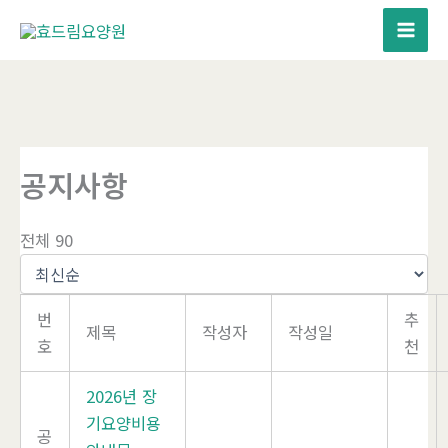
콘
텐
츠
로
건
너
뛰
공지사항
기
전체 90
번
추
제목
작성자
작성일
호
천
2026년 장
기요양비용
공