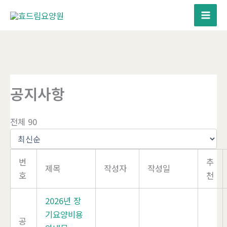
콘
텐
츠
로
건
너
뛰
공지사항
기
전체 90
번
추
제목
작성자
작성일
호
천
2026년 장
기요양비용
공