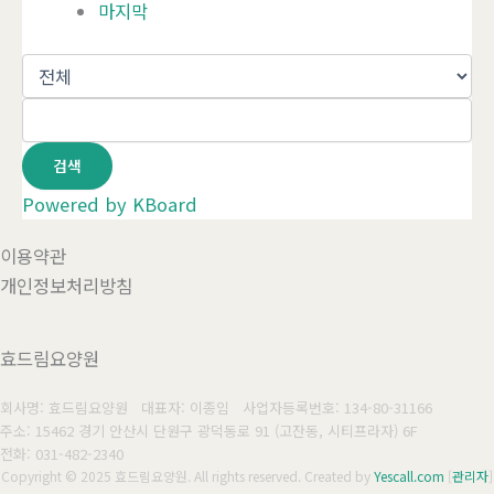
마지막
검색
Powered by KBoard
이용약관
개인정보처리방침
효드림요양원
회사명: 효드림요양원 대표자: 이종임
사업자등록번호: 134-80-31166
주소: 15462 경기 안산시 단원구 광덕동로 91 (고잔동, 시티프라자) 6F
전화: 031-482-2340
Copyright © 2025 효드림요양원. All rights reserved.
Created by
Yescall.com
[
관리자
]